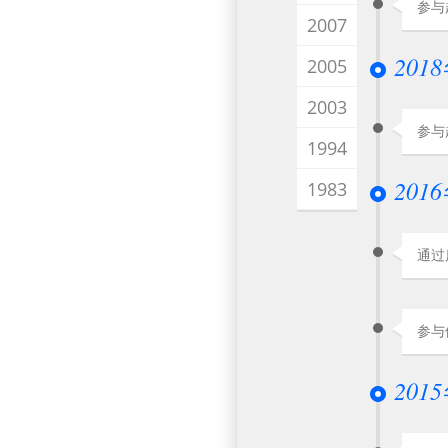
参与
2007
201
2005
2003
参与
1994
201
1983
通过
参与
201