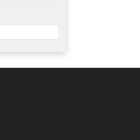
微信扫码 关注我们