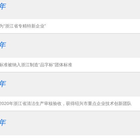
2年
为“浙江省专精特新企业”
1年
标准被纳入浙江制造“品字标”团体标准
0年
2020年浙江省清洁生产审核验收，获得绍兴市重点企业技术创新团队
9年