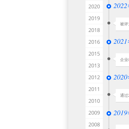
202
2020
2019
被评
2018
202
2016
2015
企业
2013
202
2012
2011
通过
2010
201
2009
2008