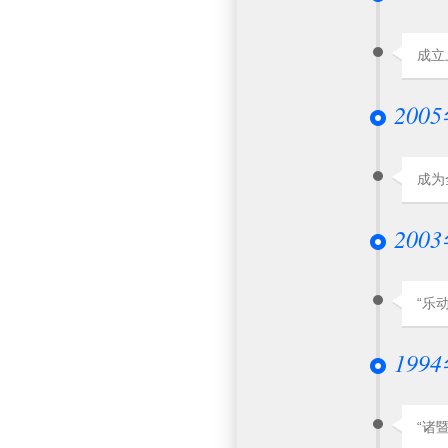
成立
200
成为
200
“乐
199
“诸