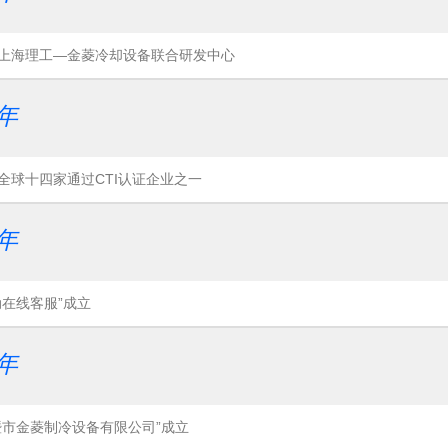
上海理工—金菱冷却设备联合研发中心
5年
全球十四家通过CTI认证企业之一
3年
动在线客服”成立
4年
暨市金菱制冷设备有限公司”成立